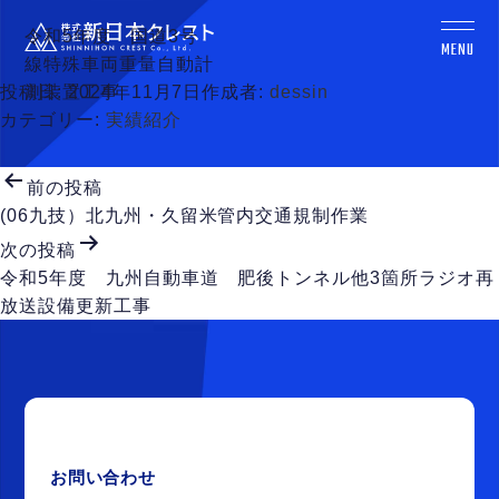
令和5年度 国道3号
MENU
線特殊車両重量自動計
投稿日:
測装置工事
2024年11月7日
作成者:
dessin
トップ
カテゴリー:
実績紹介
Top
投
会社概要
前の投稿
稿
Company
(06九技）北九州・久留米管内交通規制作業
ナ
次の投稿
ビ
事業内容
令和5年度 九州自動車道 肥後トンネル他3箇所ラジオ再
ゲ
Business
放送設備更新工事
ー
シ
実績一覧
ョ
Works
ン
お問い合わせ
Contact
お問い合わせ