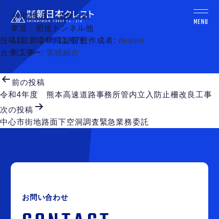
令和2年度 九州自動
MENU
車道 肥後トンネル他
投稿日:
13箇所非常用設備更
2024年11月7日
作成者:
dessin
トップ
カテゴリー:
新工事
実績紹介
Top
投
会社概要
前の投稿
稿
Company
令和4年度 熊本高速道路事務所管内立入防止柵改良工事
ナ
次の投稿
ビ
事業内容
中心市街地路面下空洞調査緊急業務委託
ゲ
Business
ー
シ
実績一覧
ョ
Works
ン
お問い合わせ
お問い合わせ
Contact